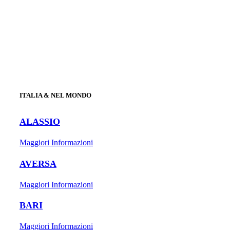
ITALIA & NEL MONDO
ALASSIO
Maggiori Informazioni
AVERSA
Maggiori Informazioni
BARI
Maggiori Informazioni