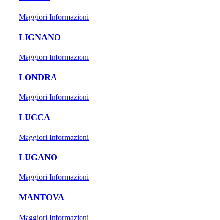
Maggiori Informazioni
LIGNANO
Maggiori Informazioni
LONDRA
Maggiori Informazioni
LUCCA
Maggiori Informazioni
LUGANO
Maggiori Informazioni
MANTOVA
Maggiori Informazioni