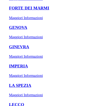
FORTE DEI MARMI
Maggiori Informazioni
GENOVA
Maggiori Informazioni
GINEVRA
Maggiori Informazioni
IMPERIA
Maggiori Informazioni
LA SPEZIA
Maggiori Informazioni
LECCO