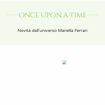
Once Upon a Time
Novità dall’universo Mariella Ferrari
In
casa
Pignola
viveva
la
sarta