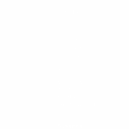
per
bambini
e
quello
che
toccava,
cucendo
diventava
così
bello…
Vestivamo
alla
marinara
(Mondadori,
1975)
Susanna